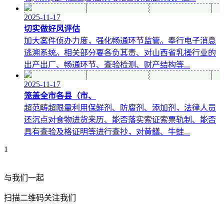
2025-11-17
切实做好风评估
加大案件侦办力度，强化畅通环节监管。奉行电子消息
逃溯系统。相关部分要各负其责、对山西省乳操行业的
出产出厂、畅通环节、查验检测、财产结构等...
2025-11-17
笼盖全市各县（市、
超范畴超限量利用保鲜剂、防腐剂、添加剂，法律人员
还沉点对食物进货来历、能否落实索证索票轨制、能否
具有查验及格证明等进行查抄，对黄鳝、牛蛙...
1
与我们一起
扫描二维码关注我们