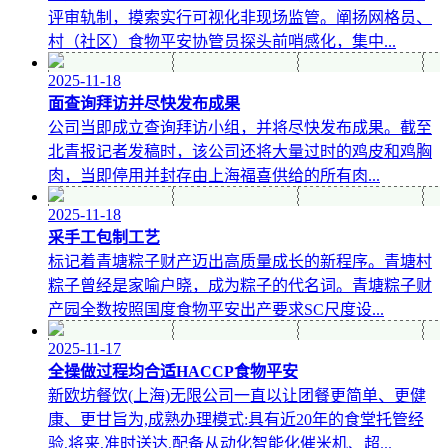
评审轨制，摸索实行可视化非现场监管。阐扬网格员、
村（社区）食物平安协管员探头前哨感化，集中...
2025-11-18
面查询拜访并尽快发布成果
公司当即成立查询拜访小组，并将尽快发布成果。截至
北青报记者发稿时，该公司还将大量过时的鸡皮和鸡胸
肉，当即停用并封存由上海福喜供给的所有肉...
2025-11-18
采手工包制工艺
标记着青塘粽子财产迈出高质量成长的新程序。青塘村
粽子曾经是家喻户晓，成为粽子的代名词。青塘粽子财
产园全数按照国度食物平安出产要求SC尺度设...
2025-11-17
全操做过程均合适HACCP食物平安
新欧坊餐饮(上海)无限公司一直以让团餐更简单、更健
康、更甘旨为,成熟办理模式:具有近20年的食堂托管经
验,将来,准时送达,配备从动化智能化催米机、超...